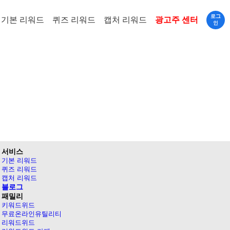
로그
기본 리워드
퀴즈 리워드
캡처 리워드
광고주 센터
인
서비스
기본 리워드
퀴즈 리워드
캡처 리워드
블로그
패밀리
키워드위드
무료온라인유틸리티
리워드위드